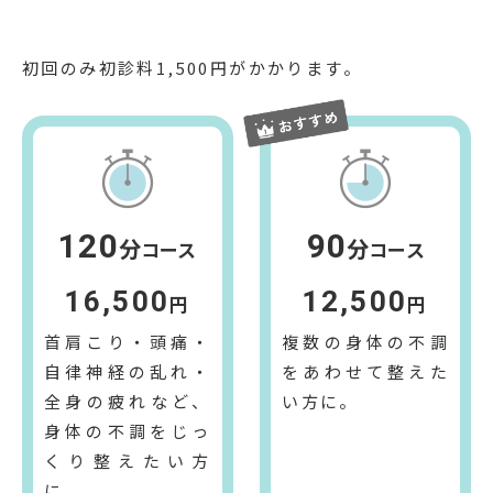
初回のみ初診料
1,500
円がかかります。
120
90
分
分
コース
コース
16,500
12,500
円
円
首肩こり・頭痛・
複数の身体の不調
自律神経の乱れ・
をあわせて整えた
全身の疲れなど、
い方に。
身体の不調をじっ
くり整えたい方
に。