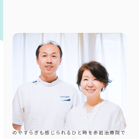
ホームページをご覧いただき、ありがとうござ
います。赤岩治療院は、2012年に東京・渋
谷・恵比寿で開院しました。おかげ様で、
14
年
目を迎えることができました。
私たちは夫婦で鍼灸師をしています。それぞれ
の治療経験や知識を活かしながら、質の高い治
療を目指しています。
身体に不調があると、気持ちも重くなりがちで
す。そんな時には、鍼灸の効果だけでなく、心
のやすらぎも感じられるひと時を赤岩治療院で