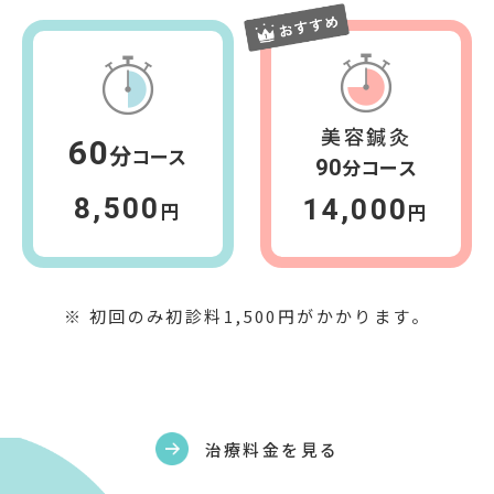
美容鍼灸
60
分
コース
分コース
90
8,500
14,000
円
円
※ 初回のみ初診料
1,500
円がかかります。
治療料金を見る