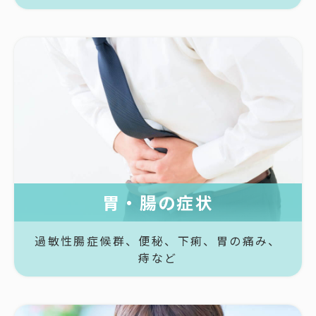
胃・腸の症状
過敏性腸症候群、
便秘、
下痢、
胃の痛み、
痔など