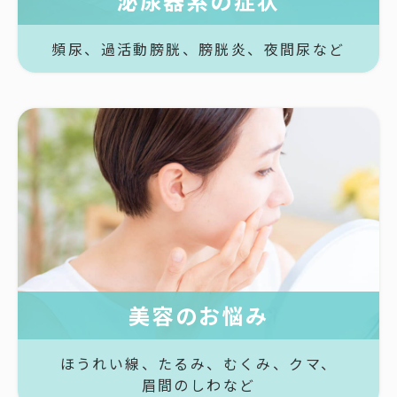
泌尿器系の症状
頻尿、
過活動膀胱、
膀胱炎、
夜間尿など
美容のお悩み
ほうれい線、
たるみ、
むくみ、
クマ、
眉間のしわなど