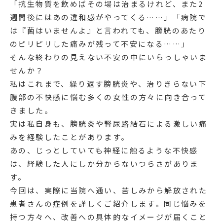
「抗生物質を飲めばその場は治まるけれど、また2
週間後にはあの違和感がやってくる……」「病院で
は『菌はいませんよ』と言われても、膀胱のあたり
のピリピリした痛みが残って不安になる……」
そんな終わりの見えない不安の中にいらっしゃいま
せんか？
私はこれまで、繰り返す膀胱炎や、治りきらない下
腹部の不快感に悩む多くの女性の方々に向き合って
きました。
実は私自身も、膀胱炎や腎尿路結石による激しい痛
みを経験したことがあります。
あの、じっとしていても神経に触るような不快感
は、経験した人にしか分からないつらさがありま
す。
今回は、実際に当院へ通い、苦しみから解放された
患者さんの症例を詳しくご紹介します。同じ悩みを
持つ方々へ、改善への具体的なイメージが届くこと