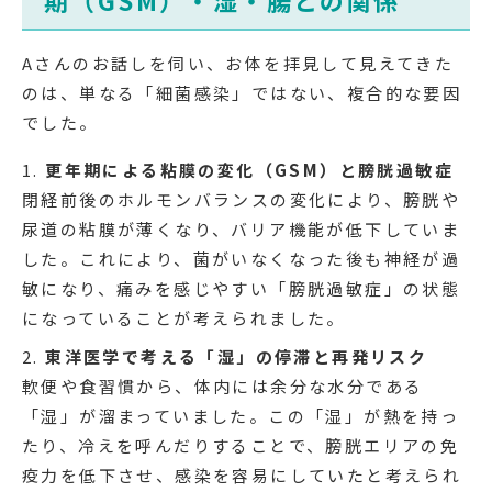
期（GSM）・湿・腸との関係
Aさんのお話しを伺い、お体を拝見して見えてきた
のは、単なる「細菌感染」ではない、複合的な要因
でした。
更年期による粘膜の変化（GSM）と膀胱過敏症
閉経前後のホルモンバランスの変化により、膀胱や
尿道の粘膜が薄くなり、バリア機能が低下していま
した。これにより、菌がいなくなった後も神経が過
敏になり、痛みを感じやすい「膀胱過敏症」の状態
になっていることが考えられました。
東洋医学で考える「湿」の停滞と再発リスク
軟便や食習慣から、体内には余分な水分である
「湿」が溜まっていました。この「湿」が熱を持っ
たり、冷えを呼んだりすることで、膀胱エリアの免
疫力を低下させ、感染を容易にしていたと考えられ