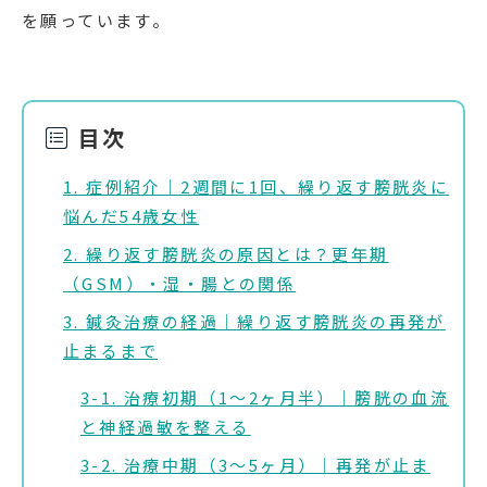
を願っています。
目次
1. 症例紹介｜2週間に1回、繰り返す膀胱炎に
悩んだ54歳女性
2. 繰り返す膀胱炎の原因とは？更年期
（GSM）・湿・腸との関係
3. 鍼灸治療の経過｜繰り返す膀胱炎の再発が
止まるまで
3-1. 治療初期（1〜2ヶ月半）｜膀胱の血流
と神経過敏を整える
3-2. 治療中期（3〜5ヶ月）｜再発が止ま