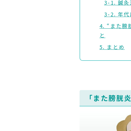
3-1.
3-2. 
4. “ま
と
5. まとめ
「また膀胱炎