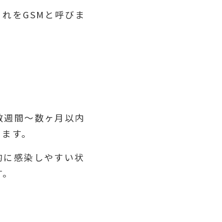
れをGSMと呼びま
数週間～数ヶ月以内
ります。
的に感染しやすい状
す。