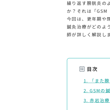
繰り返す膀胱炎の
か？それは「GS
今回は、更年期や
鍼灸治療がどのよ
師が詳しく解説し
目次
1. 「ま
2. GSM
3. 赤岩