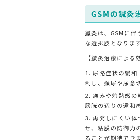
GSMの鍼灸
鍼灸は、GSMに伴
な選択肢となりま
【鍼灸治療による
尿路症状の緩和
制し、頻尿や尿意
痛みや灼熱感の
膀胱の辺りの違和
再発しにくい体
せ、粘膜の防御力
ることが期待でき