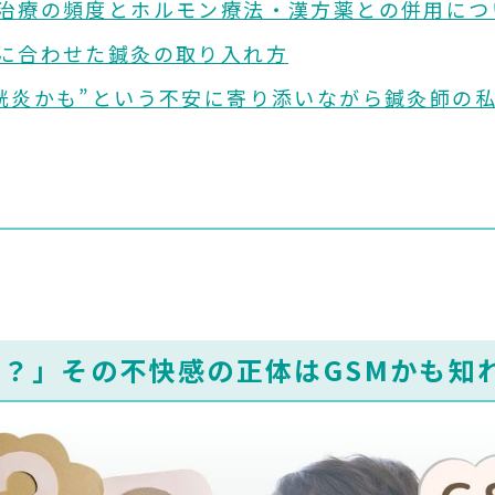
 鍼灸治療の頻度とホルモン療法・漢方薬との併用につ
年代に合わせた鍼灸の取り入れ方
た膀胱炎かも”という不安に寄り添いながら鍼灸師の
？」その不快感の正体はGSMかも知