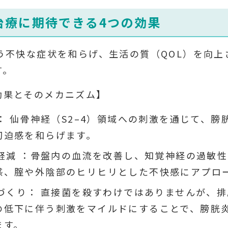
治療に期待できる4つの効果
う不快な症状を和らげ、生活の質（QOL）を向
す。
効果とそのメカニズム】
： 仙骨神経（S2–4）領域への刺激を通じて、膀
切迫感を和らげます。
軽減 ：骨盤内の血流を改善し、知覚神経の過敏性
感、腟や外陰部のヒリヒリとした不快感にアプロ
づくり： 直接菌を殺すわけではありませんが、
の低下に伴う刺激をマイルドにすることで、膀胱
ます。