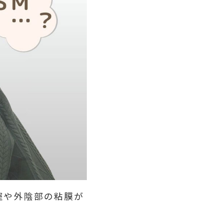
腟や外陰部の粘膜が